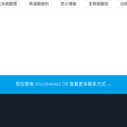
无水硫酸镁
高温脱硝剂
防火墙板
无铁硫酸铝
白
现在致电
18560848462
OR 查看更多联系方式 →