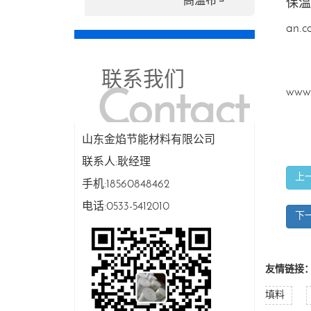
高温布 ┘
保温
an.c
联系我们
www.
Contact
山东金焰节能材料有限公司
联系人:耿经理
Us
上
手机:18560848462
电话:0533-5412010
下
友情链接
填料